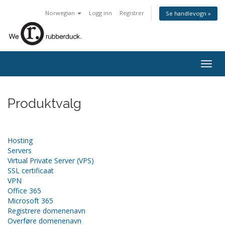
Norwegian
Logg inn
Registrer
Se handlevogn »
Togg
navig
Produktvalg
Hosting
Servers
Virtual Private Server (VPS)
SSL certificaat
VPN
Office 365
Microsoft 365
Registrere domenenavn
Overføre domenenavn